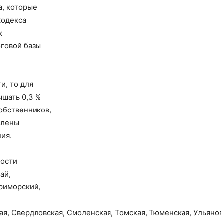
а, которые
 кодекса
к
оговой базы
и, то для
ышать 0,3 %
собственников,
влены
ия.
мости
ай,
Приморский,
ая, Свердловская, Смоленская, Томская, Тюменская, Ульяно