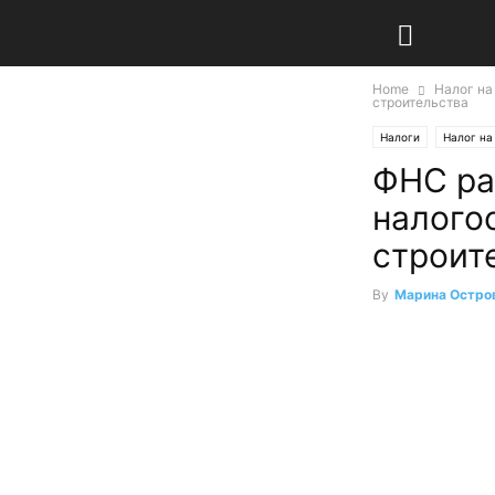
Home
Налог на
строительства
Налоги
Налог н
ФНС ра
налого
строит
By
Марина Остро