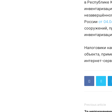
в Республике К
инвентаризаци
незавершённог
России
от 04.0
сооружений, п
инвентаризаци
Налоговики на
объекта, прим
интернет-сер
Previous article
За неприменени