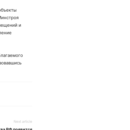
объекты
Минстроя
мещений и
ление
благаемого
ьзовавшись
Next article
тва РФ появится