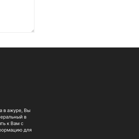
а в ажуре, Вы
неральный в
ть к Вам с
нформацию для