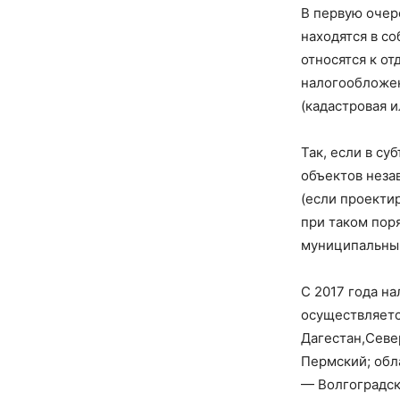
В первую очер
находятся в с
относятся к о
налогообложен
(кадастровая 
Так, если в су
объектов неза
(если проектир
при таком поря
муниципальным
С 2017 года н
осуществляетс
Дагестан,Севе
Пермский; обл
— Волгоградска