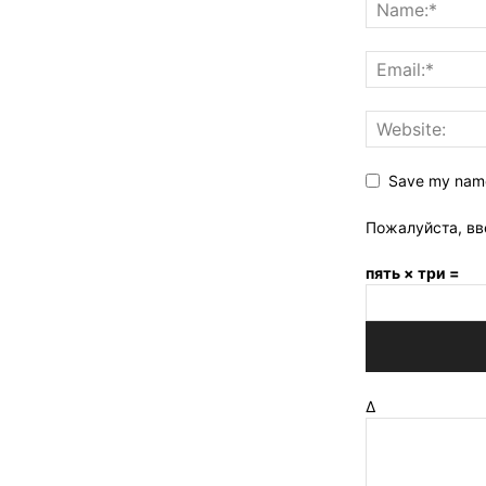
Save my name,
Пожалуйста, вв
пять × три =
Δ