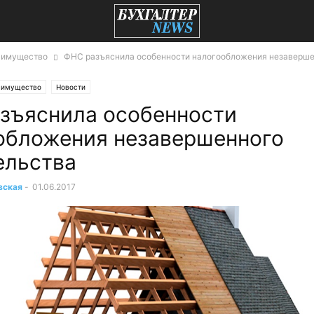
 имущество
ФНС разъяснила особенности налогообложения незаверш
а имущество
Новости
зъяснила особенности
обложения незавершенного
ельства
вская
-
01.06.2017