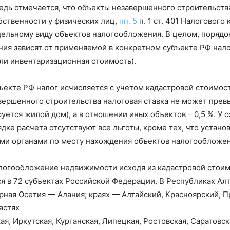
едь отмечается, что объекты незавершенного строительств
обственности у физических лиц,
пп. 5
п. 1 ст. 401 Налогового
тдельному виду объектов налогообложения. В целом, порядо
ия зависят от применяемой в конкретном субъекте РФ нал
или инвентаризационная стоимость).
бъекте РФ налог исчисляется с учетом кадастровой стоимост
вершенного строительства налоговая ставка не может прев
уется жилой дом), а в отношении иных объектов – 0,5 %. У 
дке расчета отсутствуют все льготы, кроме тех, что устано
и органами по месту нахождения объектов налогообложен
алогообложение недвижимости исходя из кадастровой стои
я в 72 субъектах Российской Федерации. В Республиках Алт
рная Осетия — Алания; краях — Алтайский, Красноярский, 
астях
я, Иркутская, Курганская, Липецкая, Ростовская, Саратовск