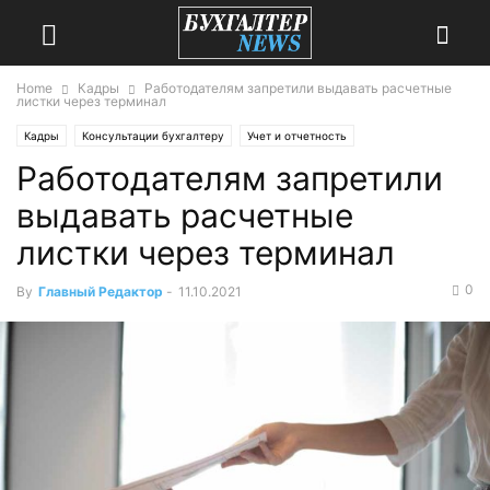
Home
Кадры
Работодателям запретили выдавать расчетные
листки через терминал
Кадры
Консультации бухгалтеру
Учет и отчетность
Работодателям запретили
Учет и отчетность 2021
выдавать расчетные
листки через терминал
0
By
Главный Редактор
-
11.10.2021