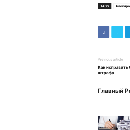
TAGS
блокиро
Previous article
Как исправить
штрафа
Главный Р