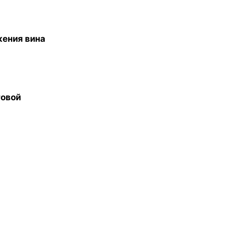
жения вина
говой