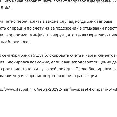
.ru, что начал разрабатывать проект поправок в Федеральный
15-ФЗ.
т четко перечислить в законе случаи, когда банки вправе
ать операции по счету из-за подозрений в отмывании прест
и терроризма. Минфин планирует, что такая мера снизит чи
ных блокировок.
 сентября банки будут блокировать счета и карты клиентов 
я. Блокировка возможна, если банк заподозрит хищение ден
срок приостановки – два рабочих дня. После блокировки сч
ом клиенту и запросит подтверждение транзакции
s://www.glavbukh.ru/news/28292-minfin-spaset-kompanii-ot-s