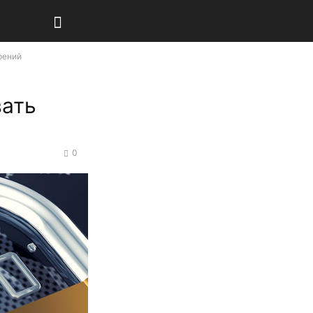
рений
вать
0