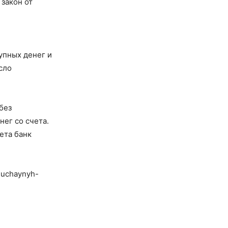
 закон от
упных денег и
сло
без
ег со счета.
ета банк
luchaynyh-