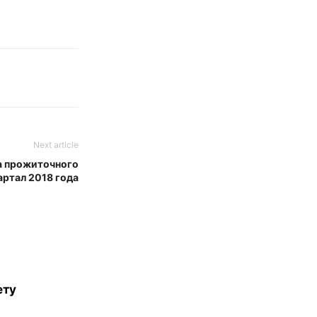
Next article
а прожиточного
артал 2018 года
ету