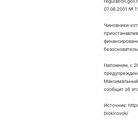
regulation.gov
07.08.2001 № 1
Чиновники хотя
приостанавлив
финансировани
безоснователь
Напомним, с 26
предупреждени
Максимальный 
сообщит об эт
Источник: http
blokirovok/