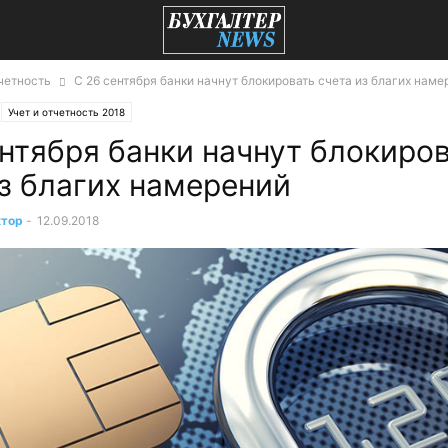
тчетность
С 26 сентября банки начнут блокировать счета из благих наме
Учет и отчетность 2018
ентября банки начнут блокиро
из благих намерений
ктор
-
12.09.2018