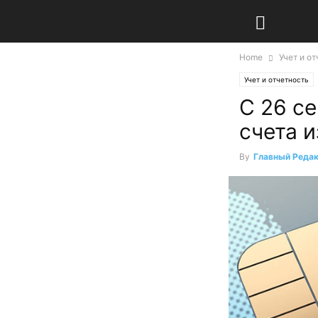
Home
Учет и о
Учет и отчетность
С 26 с
счета 
By
Главный Реда