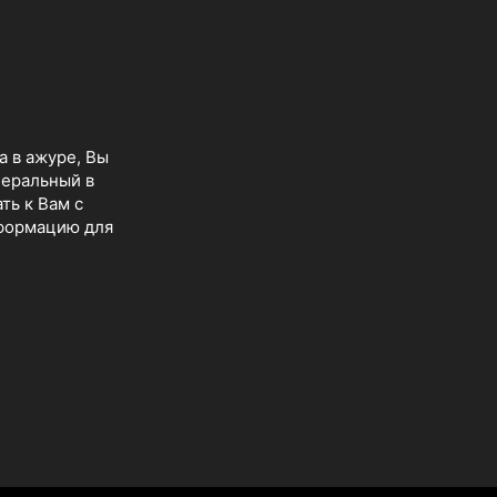
а в ажуре, Вы
неральный в
ть к Вам с
нформацию для