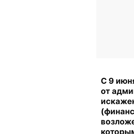
С 9 июн
от адми
искажен
(финанс
возложе
которым