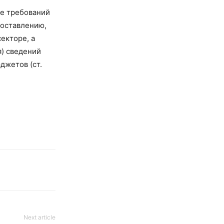
ие требований
 составлению,
екторе, а
) сведений
джетов (ст.
Next article