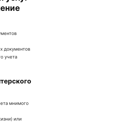
жение
ументов
ых документов
го учета
лтерского
чета мнимого
изни) или