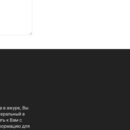
а в ажуре, Вы
неральный в
ть к Вам с
нформацию для