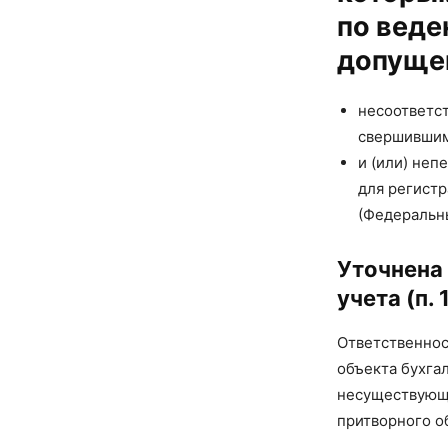
по веде
допущен
несоответс
свершившим
и (или) не
для регистр
(Федеральны
Уточнена
учета (п. 
Ответственнос
объекта бухга
несуществующи
притворного о