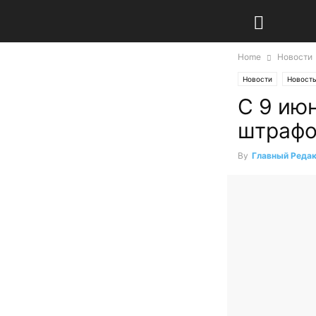
Home
Новости
Новости
Новость
С 9 ию
штрафо
By
Главный Реда