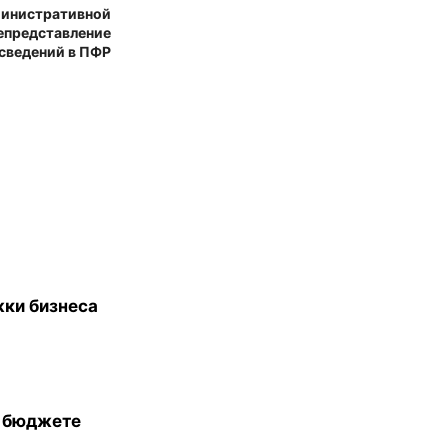
министративной
непредставление
сведений в ПФР
жки бизнеса
в бюджете