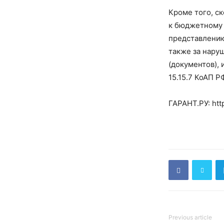
Кроме того, с
к бюджетному (
представлению
также за нару
(документов),
15.15.7 КоАП РФ
ГАРАНТ.РУ: htt
Previous article