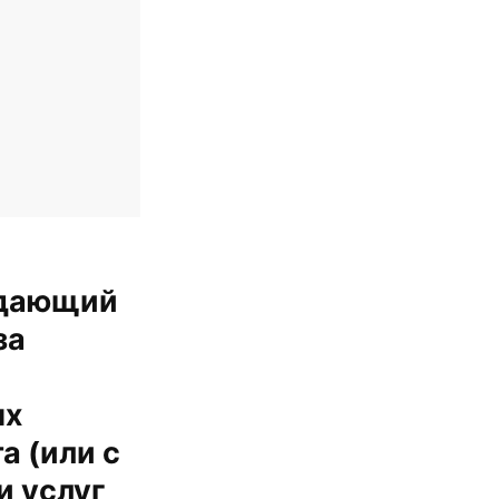
ождающий
за
ых
а (или с
и услуг