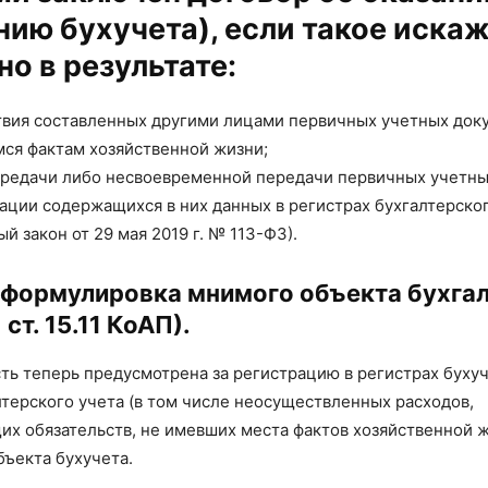
нию бухучета), если такое иска
о в результате:
твия составленных другими лицами первичных учетных док
ся фактам хозяйственной жизни;
передачи либо несвоевременной передачи первичных учетн
ации содержащихся в них данных в регистрах бухгалтерско
й закон от 29 мая 2019 г. № 113-ФЗ).
 формулировка мнимого объекта бухга
1 ст. 15.11 КоАП).
ть теперь предусмотрена за регистрацию в регистрах буху
лтерского учета (в том числе неосуществленных расходов,
х обязательств, не имевших места фактов хозяйственной ж
бъекта бухучета.