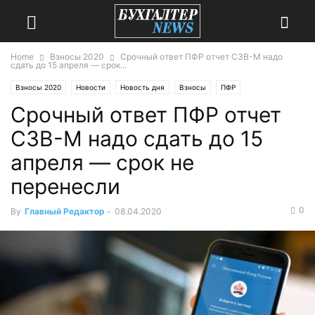
Home
Взносы 2020
Срочный ответ ПФР отчет СЗВ-М надо
сдать до 15 апреля — срок...
Взносы 2020
Новости
Новость дня
Взносы
ПФР
Срочный ответ ПФР отчет
Взносы 2019
ПФР 2019
СЗВ-М надо сдать до 15
апреля — срок не
перенесли
0
By
Главный Редактор
-
08.04.2020