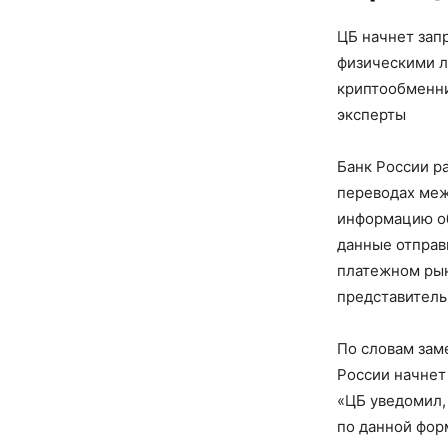
ЦБ начнет зап
физическими л
криптообменни
эксперты
Банк России р
переводах меж
информацию об
данные отправ
платежном рын
представитель
По словам зам
России начнет
«ЦБ уведомил,
по данной форм