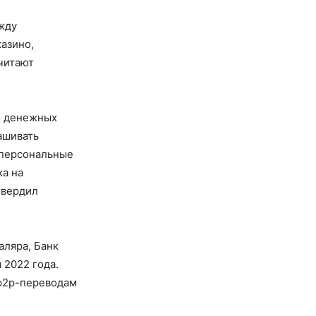
жду
азино,
читают
о денежных
ашивать
 персональные
ка на
твердил
аляра, Банк
 2022 года.
 p2p-переводам