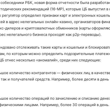
 собеседники РБК, новая форма отчетности была разработа
тодических рекомендаций (16-МР), которые ЦБ выпустил в 
их регулятор определил признаки карт и электронных кошель
ей в адрес нелегальных онлайн-казино, организаторов фин
кс-дилеров и криптовалютных обменников (карты оформляю
дрес нелегального бизнеса проходят как p2p-переводы).
ндовано отслеживать такие карты и кошельки и блокироват
кам, по которым можно определить подозрительные платеж
ЦБ отнес несколько «аномалий», среди них следующие:
шое количество контрагентов — физических лиц в качестве
так и получателей средств. Например, более десяти в день 
шое количество операций по зачислению и списанию дене
физическими лицами. Например, более 30 операций в день.