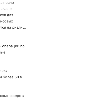
на после
начале
ков для
ансовых
тся на физлиц,
ь операции по
ные
 как
и более 50 в
жных средств,