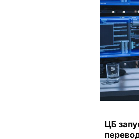
ЦБ запу
перево