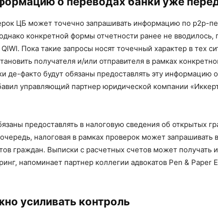
формацию о переводах банки уже пере
ерок ЦБ может точечно запрашивать информацию по p2p-пе
 однако конкретной формы отчетности ранее не вводилось, 
QIWI. Пока такие запросы носят точечный характер в тех си
тановить получателя и/или отправителя в рамках конкретно
ки де-факто будут обязаны предоставлять эту информацию о
бавил управляющий партнер юридической компании «Иккерт
бязаны предоставлять в налоговую сведения об открытых г
 очередь, налоговая в рамках проверок может запрашивать 
тов граждан. Выписки с расчетных счетов может получать и
инг, напоминает партнер коллегии адвокатов Pen & Paper 
жно усиливать контроль