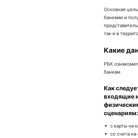
Основная цель
банками и пол
представитель 
так и в терри
Какие да
РБК ознакомил
банкам.
Как следуе
входящие 
физически
сценариям
с карты на к
со счета на 