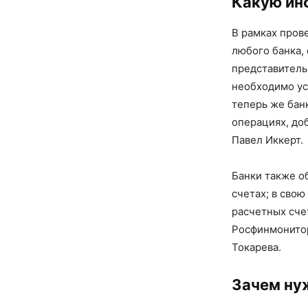
Какую ин
В рамках пров
любого банка,
представитель 
необходимо ус
теперь же бан
операциях, до
Павел Иккерт.
Банки также о
счетах; в свою
расчетных сче
Росфинмонитор
Токарева.
Зачем ну