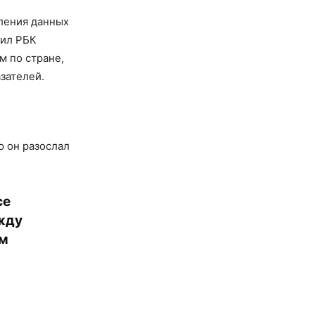
ления данных
щил РБК
м по стране,
зателей.
ю он разослал
се
жду
им