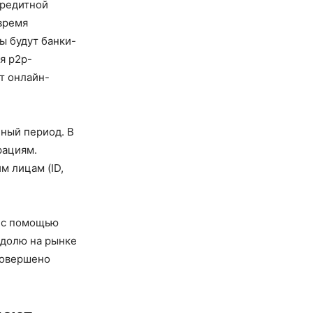
кредитной
 время
ы будут банки-
я p2p-
т онлайн-
ный период. В
рациям.
м лицам (ID,
у с помощью
 долю на рынке
совершено