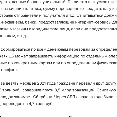
едств, данные банков, уникальный ID клиента (выпускается 
, назначение платежа, сумму переведенных средств, дату и
страны отправителя и получателя и т.д. Отчитываться должн
ки-эквайеры, банки, предоставляющие интернет-сервисы дл
также магазины и юридические лица, если они предоставляю
еводам, и т.д.
 формироваться по всем денежным переводам за определен
чаях ЦБ может запрашивать информацию по отдельным опе
ные по конкретным картам или по определенным физически
телефон).
 за девять месяцев 2021 года граждане перевели друг друг
5 трлн руб., совершив почти 8,5 млрд транзакций. Основную
еводов занимает Сбербанк. Через СБП с начала года было 
 переводов на 4,7 трлн руб.