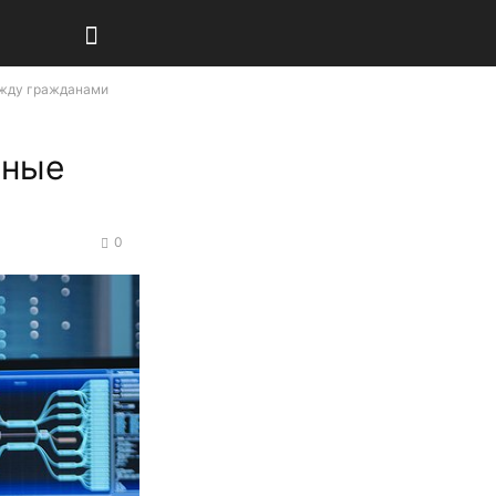
ежду гражданами
жные
0