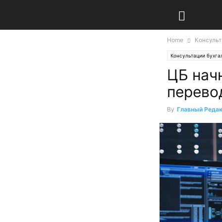
Home
Консульт
Консультации бухга
ЦБ нач
перево
By
Главный Реда