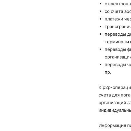
с электронн
со счета аб
платежи че
трансграни
переводы де
терминалы 
переводы ф
организации
переводы ч
пр.
К p2p-операци
счета для пог
организаций з
индивидуальны
Информация по