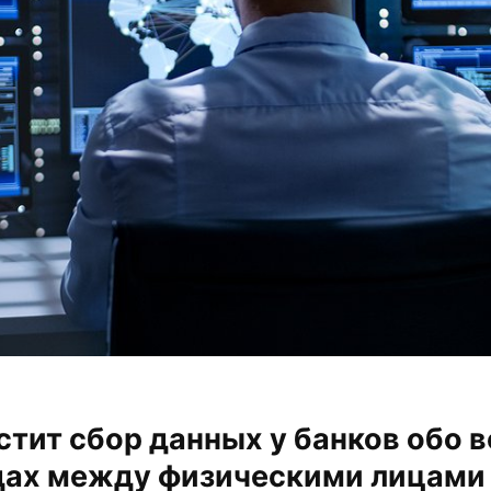
стит сбор данных у банков обо в
дах между физическими лицами