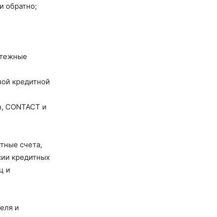
и обратно;
атежные
ной кредитной
n, CONTACT и
тные счета,
сии кредитных
ц и
еля и