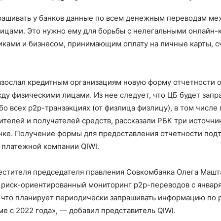
рашивать у банков данные по всем денежным переводам ме
ицами. Это нужно ему для борьбы с нелегальными онлайн-к
ками и бизнесом, принимающим оплату на личные карты, с
азослал кредитным организациям новую форму отчетности 
ду физическими лицами. Из нее следует, что ЦБ будет запр
о всех p2p-транзакциях (от физлица физлицу), в том числе
ителей и получателей средств, рассказали РБК три источни
ке. Получение формы для предоставления отчетности под
 платежной компании QIWI.
естителя председателя правления Совкомбанка Олега Машт
 риск-ориентированный мониторинг p2p-переводов с января
 что планирует периодически запрашивать информацию по
е с 2022 года», — добавил представитель QIWI.