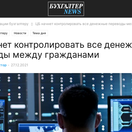
ации бухгалтеру
ЦБ начнет контролировать все денежные переводы м
лтеру
Новости
Тема дня
нет контролировать все дене
ды между гражданами
ктор
-
27.12.2021