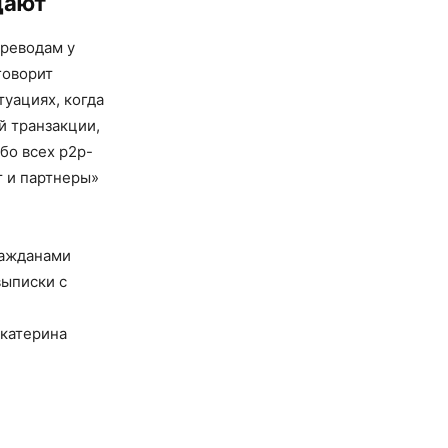
дают
реводам у
говорит
туациях, когда
й транзакции,
бо всех p2p-
 и партнеры»
ражданами
выписки с
Екатерина