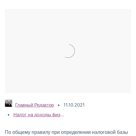
11.10.2021
Главный Редактор
Категории:
Налог на доходы физических лиц (НДФЛ)
,
НДФЛ 2021
,
По общему правилу при определении налоговой базы