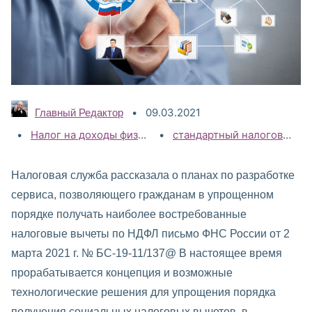
09.03.2021
Главный Редактор
Категории:
Налог на доходы физических лиц (НДФЛ)
Теги:
стандартный налоговый вычет
,
НДФЛ 2020
Налоговая служба рассказала о планах по разработке
сервиса, позволяющего гражданам в упрощенном
порядке получать наиболее востребованные
налоговые вычеты по НДФЛ письмо ФНС России от 2
марта 2021 г. № БС-19-11/137@ В настоящее время
прорабатывается концепция и возможные
технологические решения для упрощения порядка
получения социальных налоговых вычетов, в