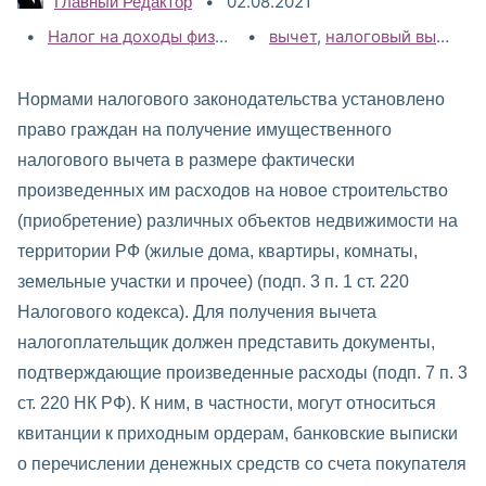
02.08.2021
Главный Редактор
Категории:
Налог на доходы физических лиц (НДФЛ)
Теги:
вычет
,
налоговый вычет на строительство
,
НДФЛ 2021
Нормами налогового законодательства установлено
право граждан на получение имущественного
налогового вычета в размере фактически
произведенных им расходов на новое строительство
(приобретение) различных объектов недвижимости на
территории РФ (жилые дома, квартиры, комнаты,
земельные участки и прочее) (подп. 3 п. 1 ст. 220
Налогового кодекса). Для получения вычета
налогоплательщик должен представить документы,
подтверждающие произведенные расходы (подп. 7 п. 3
ст. 220 НК РФ). К ним, в частности, могут относиться
квитанции к приходным ордерам, банковские выписки
о перечислении денежных средств со счета покупателя