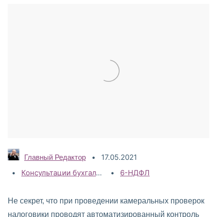
17.05.2021
Главный Редактор
Категории:
Консультации бухгалтеру
,
Налог на доходы физически
Теги:
6-НДФЛ
Не секрет, что при проведении камеральных проверок
налоговики проводят автоматизированный контроль