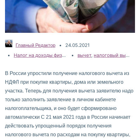
24.05.2021
Главный Редактор
Категории:
Налог на доходы физических лиц (НДФЛ)
Теги:
вычет
,
налоговый вычет на строительство
,
НДФЛ 2021
,
В России упростили получение налогового вычета из
НДФЛ при покупке квартиры, дома или земельного
участка. Теперь для получения вычета заявителю надо
только заполнить заявление в личном кабинете
налогоплательщика, и оно будет сформировано
автоматически С 21 мая 2021 года в России начинает
действовать упрощенный порядок получения
налогового вычета по расходам на покупку квартиры,