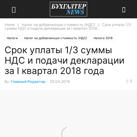
Home
Налог на добавленную стоимость (НДС)
Cрок уплаты 1/3
суммы НДС и подачи декларации за I квартал 2018...
Налоги
Налог на добавленную стоимость (НДС)
Налоги 2018
Cрок уплаты 1/3 суммы
НДС 2018
Новость дня
НДС и подачи декларации
за I квартал 2018 года
0
By
Главный Редактор
-
20.04.2018