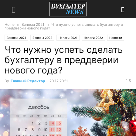
Home
Взносы 2021
Что нужно успеть сделать бухгалтеру в
преддверии нового года?
Взносы 2021
Взносы 2022
Налоги 2021
Налоги 2022
Новости
Что нужно успеть сделать
Тема дня
Учет и отчетность 2021
Учет и отчетность
Учет и отчетность 2022
бухгалтеру в преддверии
нового года?
0
By
Главный Редактор
-
20.12.2021