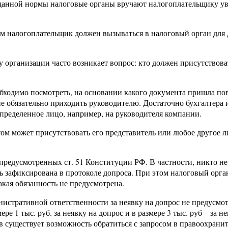
 данной нормы налоговые органы вручают налогоплательщику у
ом налогоплательщик должен вызываться в налоговый орган для 
у организации часто возникает вопрос: кто должен присутствова
одимо посмотреть, на основании какого документа пришла пове
е обязательно приходить руководителю. Достаточно бухгалтера и
определенное лицо, например, на руководителя компании.
ом может присутствовать его представитель или любое другое ли
предусмотренных ст. 51 Конституции РФ. В частности, никто не 
 зафиксирована в протоколе допроса. При этом налоговый орган
акая обязанность не предусмотрена.
нистративной ответственности за неявку на допрос не предусмо
ре 1 тыс. руб. за неявку на допрос и в размере 3 тыс. руб – за
ов существует возможность обратиться с запросом в правоохрани