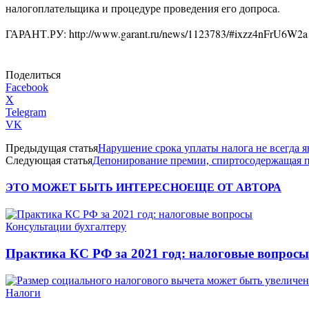
налогоплательщика и процедуре проведения его допроса.
ГАРАНТ.РУ: http://www.garant.ru/news/1123783/#ixzz4nFrU6W2a
Поделиться
Facebook
X
Telegram
VK
Предыдущая статья
Нарушение срока уплаты налога не всегда я
Следующая статья
Депонирование премии, спиртосодержащая п
ЭТО МОЖЕТ БЫТЬ ИНТЕРЕСНО
ЕЩЕ ОТ АВТОРА
Консультации бухгалтеру
Практика КС РФ за 2021 год: налоговые вопросы
Налоги