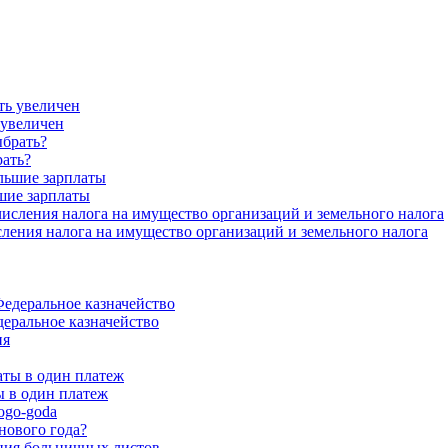
 увеличен
рать?
шие зарплаты
ения налога на имущество организаций и земельного налога
еральное казначейство
 в один платеж
нового года?