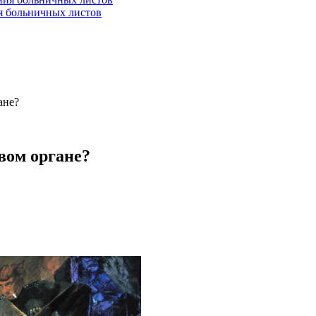
ия больничных листов
ане?
вом органе?