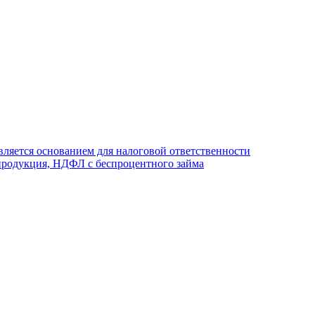
вляется основанием для налоговой ответственности
родукция, НДФЛ с беспроцентного займа