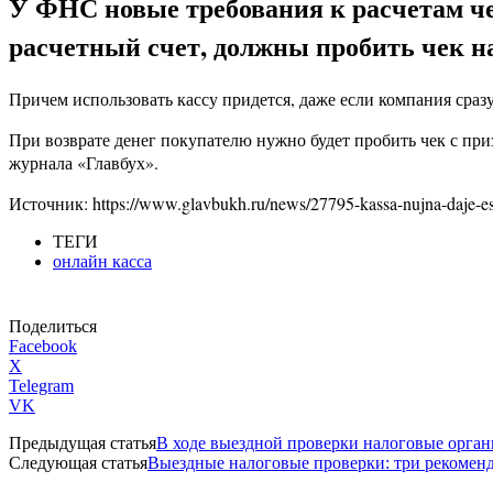
У ФНС новые требования к расчетам че
расчетный счет, должны пробить чек на
Причем использовать кассу придется, даже если компания сраз
При возврате денег покупателю нужно будет пробить чек с пр
журнала «Главбух».
Источник: https://www.glavbukh.ru/news/27795-kassa-nujna-daje-esli-
ТЕГИ
онлайн касса
Поделиться
Facebook
X
Telegram
VK
Предыдущая статья
В ходе выездной проверки налоговые орга
Следующая статья
Выездные налоговые проверки: три рекомен