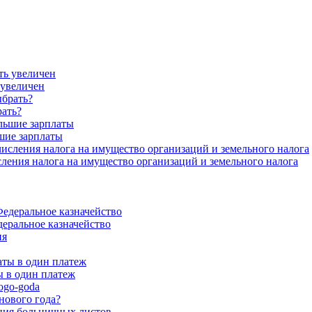
 увеличен
рать?
шие зарплаты
ения налога на имущество организаций и земельного налога
еральное казначейство
 в один платеж
нового года?