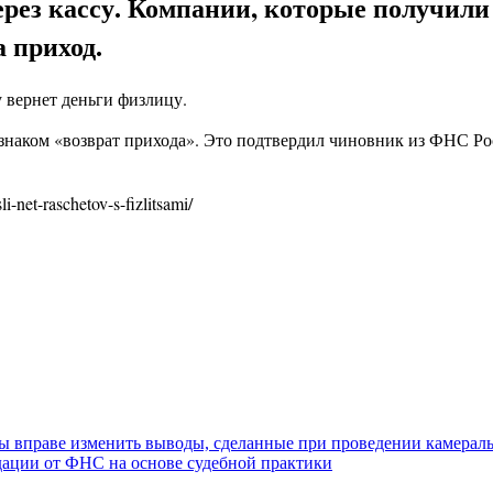
рез кассу. Компании, которые получил
 приход.
у вернет деньги физлицу.
изнаком «возврат прихода». Это подтвердил чиновник из ФНС Ро
net-raschetov-s-fizlitsami/
ны вправе изменить выводы, сделанные при проведении камерал
дации от ФНС на основе судебной практики