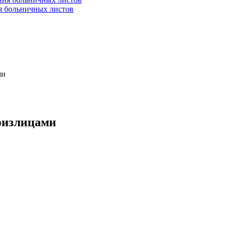
ия больничных листов
ми
 физлицами