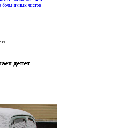
ия больничных листов
нег
тает денег