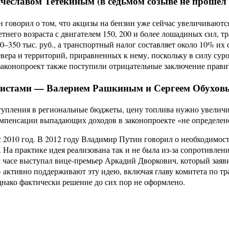
еславом Тетекиным (в седьмом созыве не прошел в 
оворил о том, что акцизы на бензин уже сейчас увеличиваются 
него возраста с двигателем 150, 200 и более лошадиных сил, т
0–350 тыс. руб., а транспортный налог составляет около 10% и
евера и территорий, приравненных к нему, поскольку в силу с
законопроект также поступили отрицательные заключение правит
нистами — Валерием Рашкиным и Сергеем Обуховым
тупления в региональные бюджеты, цену топлива нужно увеличить
компенсации выпадающих доходов в законопроекте «не определен
с 2010 год. В 2012 году Владимир Путин говорил о необходимо
 На практике идея реализована так и не была из-за сопротивле
м часе выступал вице-премьер Аркадий Дворкович, который заяви
» активно поддерживают эту идею, включая главу комитета по тр
днако фактически решение до сих пор не оформлено.