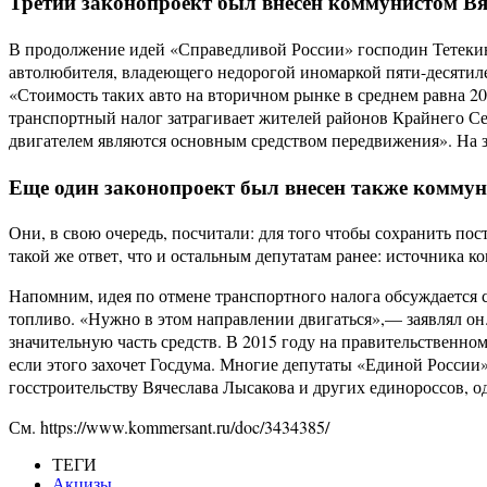
Третий законопроект был внесен коммунистом Вяч
В продолжение идей «Справедливой России» господин Тетекин г
автолюбителя, владеющего недорогой иномаркой пяти-десятилет
«Стоимость таких авто на вторичном рынке в среднем равна 20
транспортный налог затрагивает жителей районов Крайнего С
двигателем являются основным средством передвижения». На 
Еще один законопроект был внесен также комму
Они, в свою очередь, посчитали: для того чтобы сохранить пос
такой же ответ, что и остальным депутатам ранее: источника 
Напомним, идея по отмене транспортного налога обсуждается 
топливо. «Нужно в этом направлении двигаться»,— заявлял он.
значительную часть средств. В 2015 году на правительственно
если этого захочет Госдума. Многие депутаты «Единой России
госстроительству Вячеслава Лысакова и других единороссов, о
См. https://www.kommersant.ru/doc/3434385/
ТЕГИ
Акцизы