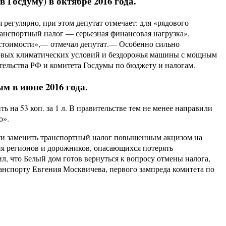
Госдуму) в октябре 2016 года.
регулярно, при этом депутат отмечает: для «рядового
ранспортный налог — серьезная финансовая нагрузка».
х стоимости»,— отмечал депутат.— Особенно сильно
уровых климатических условий и бездорожья машины с мощным
ельства РФ и комитета Госдумы по бюджету и налогам.
 в июне 2016 года.
 на 53 коп. за 1 л. В правительстве тем не менее направили
о».
сти заменить транспортный налог повышенным акцизом на
ния регионов и дорожников, опасающихся потерять
л, что Белый дом готов вернуться к вопросу отмены налога,
анспорту Евгения Москвичева, первого зампреда комитета по