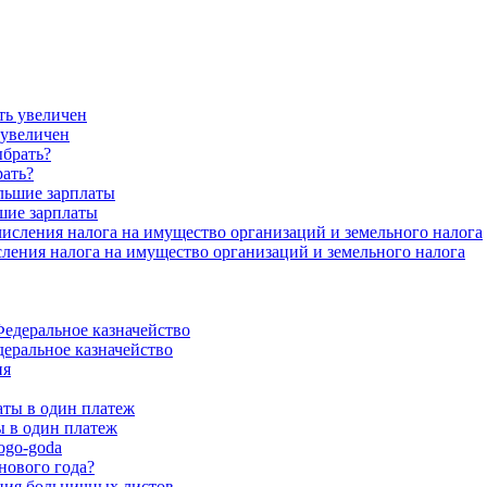
 увеличен
рать?
шие зарплаты
ения налога на имущество организаций и земельного налога
еральное казначейство
 в один платеж
нового года?