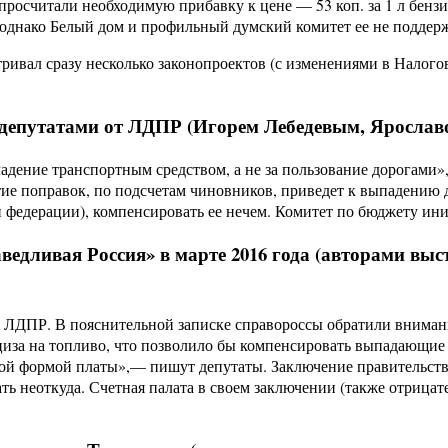
просчитали необходимую прибавку к цене — 53 коп. за 1 л бен
 однако Белый дом и профильный думский комитет ее не поддер
ривал сразу несколько законопроектов (с изменениями в Налог
у депутатами от ЛДПР (Игорем Лебедевым, Яросла
ладение транспортным средством, а не за пользование дорогами
ие поправок, по подсчетам чиновников, приведет к выпадению д
и федерации), компенсировать ее нечем. Комитет по бюджету ин
ведливая Россия» в марте 2016 года (авторами вы
ЛДПР. В пояснительной записке справороссы обратили внимание
циза на топливо, что позволило бы компенсировать выпадающие 
дливой формой платы»,— пишут депутаты. Заключение правительст
ать неоткуда. Счетная палата в своем заключении (также отриц