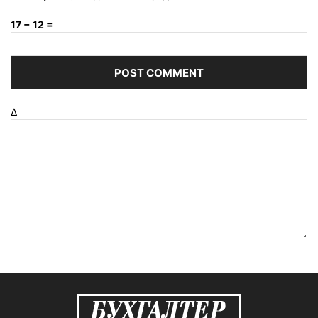
17 − 12 =
Δ