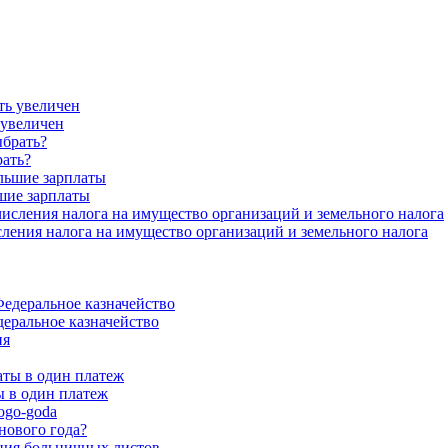
 увеличен
рать?
шие зарплаты
ения налога на имущество организаций и земельного налога
еральное казначейство
 в один платеж
нового года?