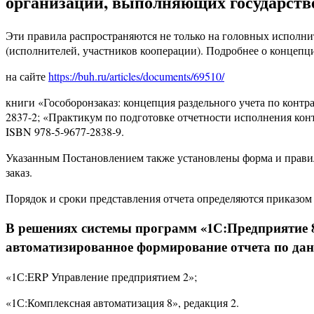
организаций, выполняющих государств
Эти правила распространяются не только на головных исполни
(исполнителей, участников кооперации). Подробнее о концепци
на сайте
https://buh.ru/articles/documents/69510/
книги «Гособоронзаказ: концепция раздельного учета по контр
2837-2; «Практикум по подготовке отчетности исполнения кон
ISBN 978-5-9677-2838-9.
Указанным Постановлением также установлены форма и правил
заказ.
Порядок и сроки представления отчета определяются приказом
В решениях системы программ «1С:Предприятие 8»
автоматизированное формирование отчета по да
«1С:ERP Управление предприятием 2»;
«1С:Комплексная автоматизация 8», редакция 2.