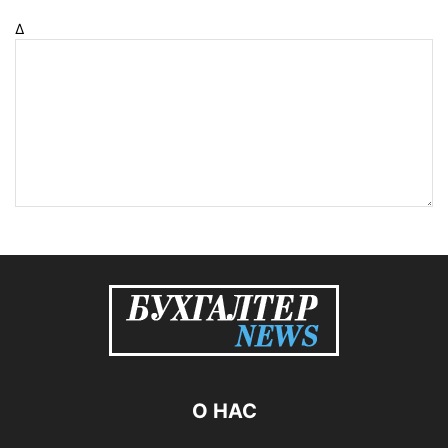
Δ
О НАС