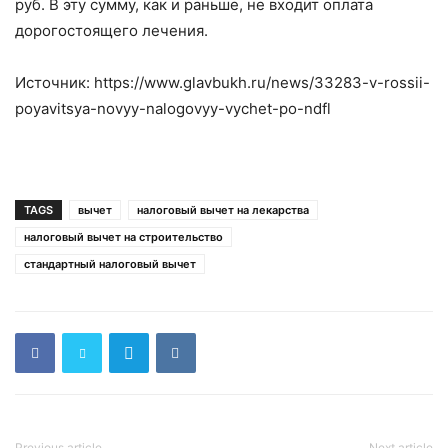
руб. В эту сумму, как и раньше, не входит оплата
дорогостоящего лечения.
Источник: https://www.glavbukh.ru/news/33283-v-rossii-
poyavitsya-novyy-nalogovyy-vychet-po-ndfl
TAGS
вычет
налоговый вычет на лекарства
налоговый вычет на строительство
стандартный налоговый вычет
Previous article
Next article