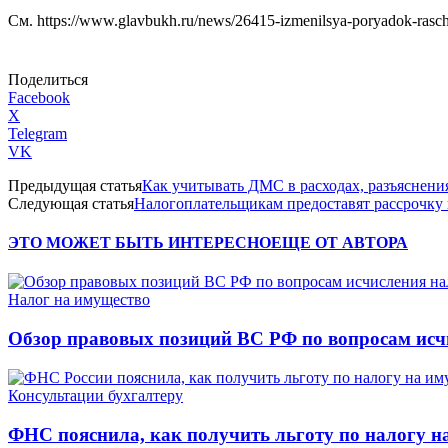
См. https://www.glavbukh.ru/news/26415-izmenilsya-poryadok-rasch
Поделиться
Facebook
X
Telegram
VK
Предыдущая статья
Как учитывать ДМС в расходах, разъяснен
Следующая статья
Налогоплательщикам предоставят рассрочку 
ЭТО МОЖЕТ БЫТЬ ИНТЕРЕСНО
ЕЩЕ ОТ АВТОРА
Налог на имущество
Обзор правовых позиций ВС РФ по вопросам исчи
Консультации бухгалтеру
ФНС пояснила, как получить льготу по налогу 