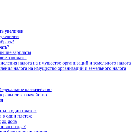
 увеличен
рать?
шие зарплаты
ения налога на имущество организаций и земельного налога
еральное казначейство
 в один платеж
нового года?