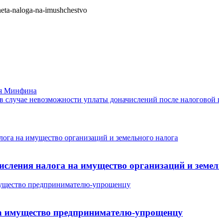
eta-naloga-na-imushchestvo
ия Минфина
в случае невозможности уплаты доначислений после налоговой
сления налога на имущество организаций и земел
на имущество предпринимателю-упрощенцу