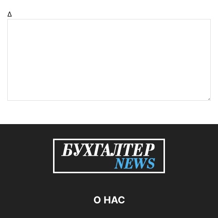
Δ
О НАС