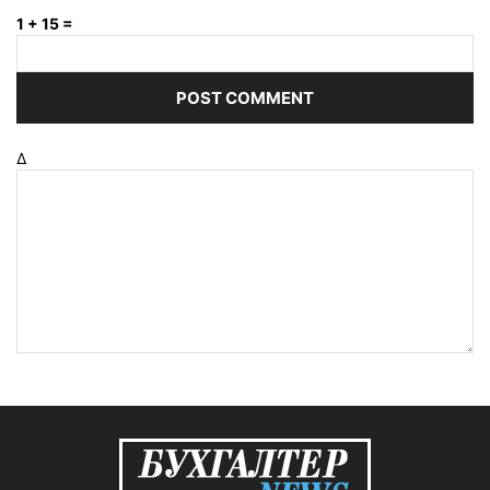
1 + 15 =
Δ