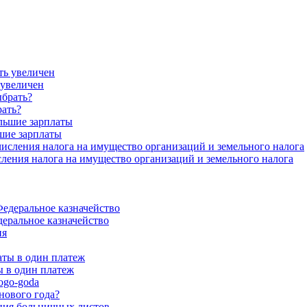
 увеличен
рать?
шие зарплаты
ения налога на имущество организаций и земельного налога
еральное казначейство
 в один платеж
нового года?