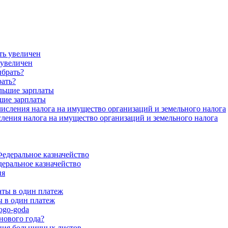
 увеличен
рать?
шие зарплаты
ения налога на имущество организаций и земельного налога
еральное казначейство
 в один платеж
нового года?