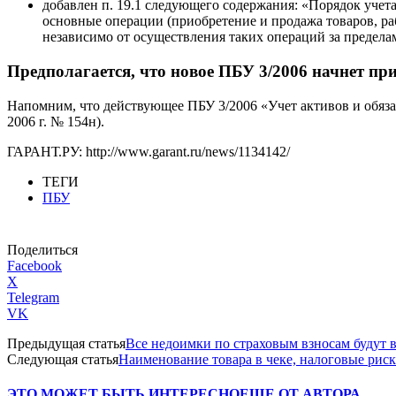
добавлен п. 19.1 следующего содержания: «Порядок учет
основные операции (приобретение и продажа товаров, раб
независимо от осуществления таких операций за предела
Предполагается, что новое ПБУ 3/2006 начнет при
Напомним, что действующее ПБУ 3/2006 «Учет активов и обяза
2006 г. № 154н).
ГАРАНТ.РУ: http://www.garant.ru/news/1134142/
ТЕГИ
ПБУ
Поделиться
Facebook
X
Telegram
VK
Предыдущая статья
Все недоимки по страховым взносам будут
Следующая статья
Наименование товара в чеке, налоговые рис
ЭТО МОЖЕТ БЫТЬ ИНТЕРЕСНО
ЕЩЕ ОТ АВТОРА