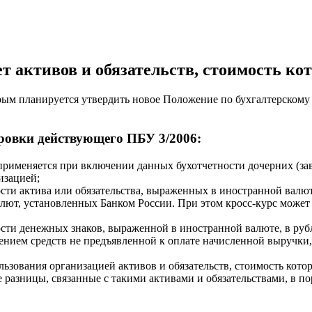
ет активов и обязательств, стоимость к
ым планируется утвердить новое Положение по бухгалтерскому у
ровки действующего ПБУ 3/2006:
е применяется при включении данных бухотчетности дочерних (з
изацией;
мости актива или обязательства, выраженных в иностранной валю
лют, установленных Банком России. При этом кросс-курс может 
мости денежных знаков, выраженной в иностранной валюте, в ру
ючением средств не предъявленной к оплате начисленной выручк
ользования организацией активов и обязательств, стоимость кот
 разницы, связанные с такими активами и обязательствами, в 