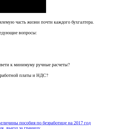
млемую часть жизни почти каждого бухгалтера.
следующие вопросы:
свети к минимуму ручные расчеты?
аработной платы и НДС?
еличины пособия по безработице на 2017 год
к, выезд за границу