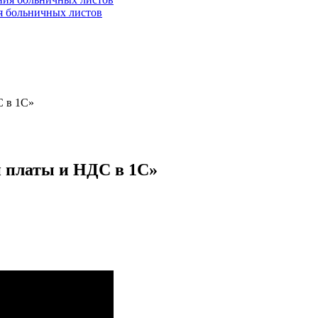
ия больничных листов
С в 1С»
й платы и НДС в 1С»