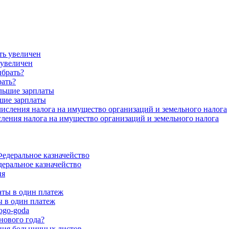
 увеличен
рать?
шие зарплаты
ения налога на имущество организаций и земельного налога
еральное казначейство
 в один платеж
нового года?