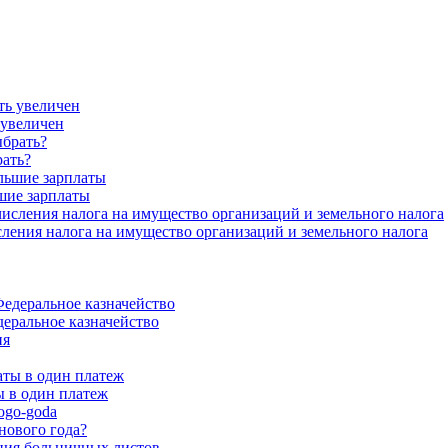
 увеличен
рать?
шие зарплаты
ения налога на имущество организаций и земельного налога
еральное казначейство
 в один платеж
нового года?