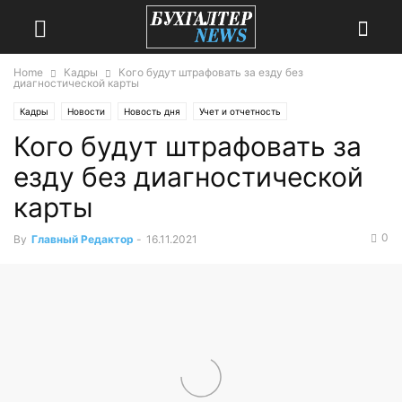
Home
Кадры
Кого будут штрафовать за езду без
диагностической карты
Кадры
Новости
Новость дня
Учет и отчетность
Кого будут штрафовать за
Учет и отчетность 2021
езду без диагностической
карты
0
By
Главный Редактор
-
16.11.2021