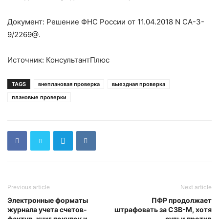
Документ: Решение ФНС России от 11.04.2018 N СА-3-
9/2269@.
Источник: КонсультантПлюс
TAGS
внеплановая проверка
выездная проверка
плановые проверки
Previous article
Next article
Электронные форматы
ПФР продолжает
журнала учета счетов-
штрафовать за СЗВ-М, хотя
фактур, книг покупок и
судьи против