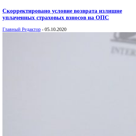
Скорректировано условие возврата излишне
уплаченных страховых взносов на ОПС
Главный Редактор
-
05.10.2020