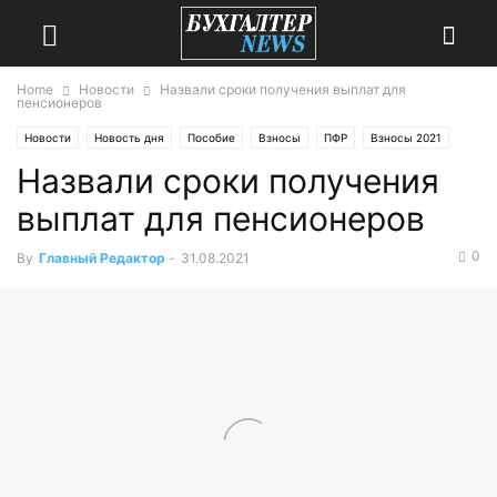
Home
Новости
Назвали сроки получения выплат для
пенсионеров
Новости
Новость дня
Пособие
Взносы
ПФР
Взносы 2021
Назвали сроки получения
ПФР 2021
Взносы 2022
ПФР 2022
выплат для пенсионеров
0
By
Главный Редактор
-
31.08.2021