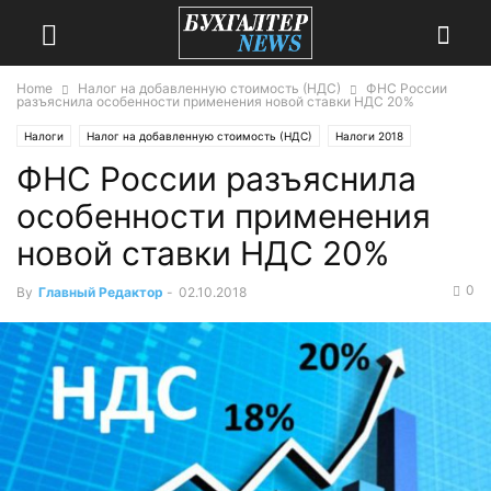
Home
Налог на добавленную стоимость (НДС)
ФНС России
разъяснила особенности применения новой ставки НДС 20%
Налоги
Налог на добавленную стоимость (НДС)
Налоги 2018
ФНС России разъяснила
НДС 2018
особенности применения
новой ставки НДС 20%
0
By
Главный Редактор
-
02.10.2018